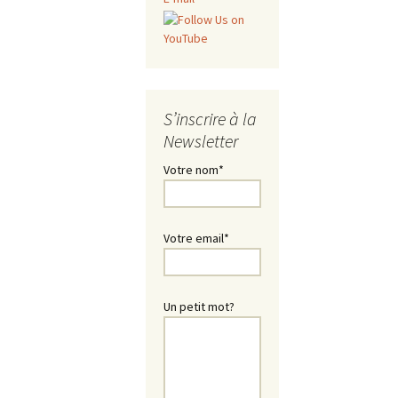
Le Programme 2023
Le Programme 2022
Le Programme 2021
S’inscrire à la
Newsletter
Festival OFF ! 2020
Votre nom*
Le Programme 2020
Le Programme 2019
Votre email*
Le Programme 2018
Le Programme 2017
Un petit mot?
Le Programme 2016
Le Programme 2015