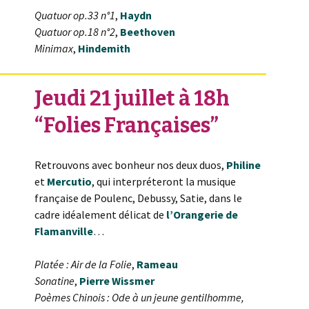
Quatuor op.33 n°1
,
Haydn
Quatuor op.18 n°2
,
Beethoven
Minimax
,
Hindemith
Jeudi 21 juillet à 18h
“Folies Françaises”
Retrouvons avec bonheur nos deux duos,
Philine
et
Mercutio
, qui interpréteront la musique
française de Poulenc, Debussy, Satie, dans le
cadre idéalement délicat de
l’Orangerie de
Flamanville
…
Platée : Air de la Folie
,
Rameau
Sonatine
,
Pierre Wissmer
Poèmes Chinois : Ode à un jeune gentilhomme,