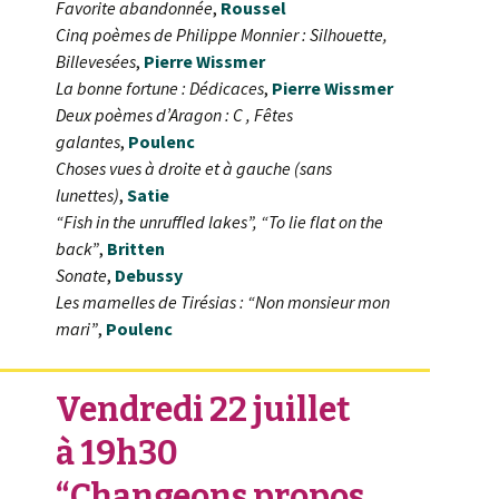
Favorite abandonnée
,
Roussel
Cinq poèmes de Philippe Monnier : Silhouette,
Billevesées
,
Pierre Wissmer
La bonne fortune : Dédicaces
,
Pierre Wissmer
Deux poèmes d’Aragon : C , Fêtes
galantes
,
Poulenc
Choses vues à droite et à gauche (sans
lunettes)
,
Satie
“Fish in the unruffled lakes”, “To lie flat on the
back”
,
Britten
Sonate
,
Debussy
Les mamelles de Tirésias : “Non monsieur mon
mari”
,
Poulenc
Vendredi 22 juillet
à 19h30
“Changeons propos,