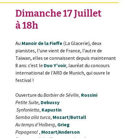
Dimanche 17 Juillet
à 18h
Au
Manoir de la Fieffe
(La Glacerie), deux
pianistes, l’une vient de France, l’autre de
Taïwan, elles se connaissent depuis maintenant
8 ans: c’est le
Duo Y’voir
, lauréat du concours
international de l’ARD de Munich, qui ouvre le
festival !
Ouverture du
Barbier de Séville,
Rossini
Petite Suite
,
Debussy
Synfonietta
,
Kapustin
Samba alla turca
,
Mozart/Buttall
Au temps d’Holberg
,
Grieg
Papageno!
,
Mozart/Anderson