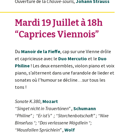
Ouverture de la
Chauve-souris
,
Johann Strauss
Mardi 19 Juillet à 18h
“Caprices Viennois”
Du
Manoir de la Fieffe
, cap sur une Vienne drôle
et capricieuse avec le
Duo Mercutio
et le
Duo
Philine
! Les deux ensembles, violon piano et voix
piano, s’alternent dans une farandole de lieder et
sonates où l’humour se décline…sur tous les
tons !
Sonate K.380
,
Mozart
“Singet nicht in Trauertönen”
,
Schumann
“Philine” ; “Er ist’s” ; “Storchenbotschaft” ; “Nixe
Binsefuss “; “Das verlassene Mägdlein “;
“Mausfallen Sprüchlein”
,
Wolf